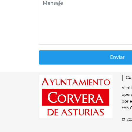
Mensaje:
*
Co
Venta
oper
por 
con C
© 20