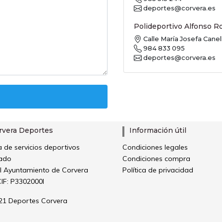
deportes@corvera.es
Polideportivo Alfonso R
Calle María Josefa Canel
984 833 095
deportes@corvera.es
rvera Deportes
Información útil
 de servicios deportivos
Condiciones legales
ado
Condiciones compra
el Ayuntamiento de Corvera
Política de privacidad
IF: P3302000I
21 Deportes Corvera